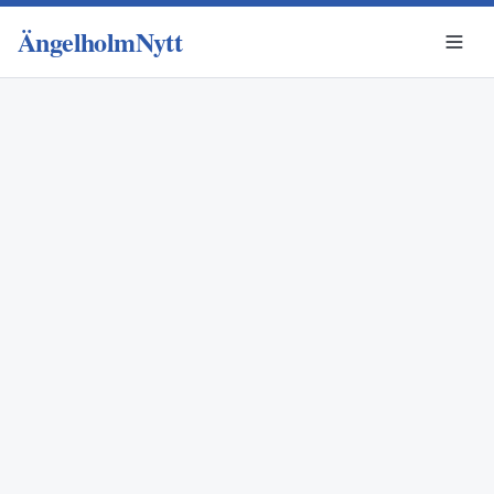
ÄngelholmNytt