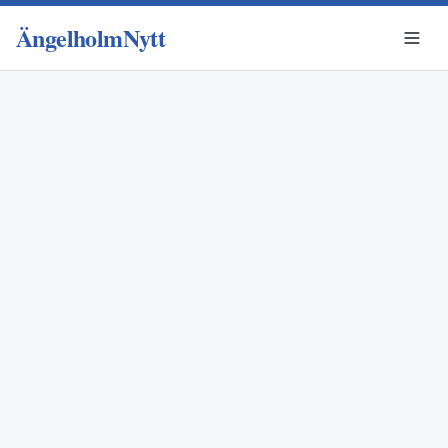
ÄngelholmNytt