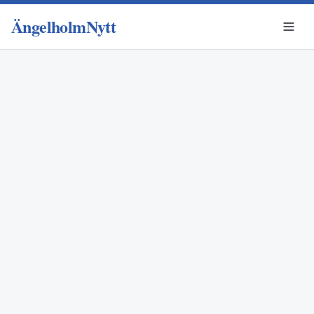
ÄngelholmNytt