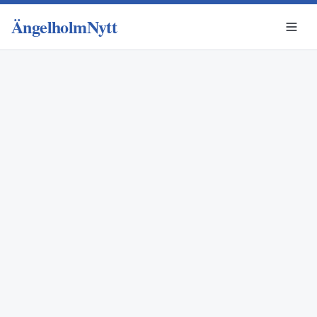
ÄngelholmNytt