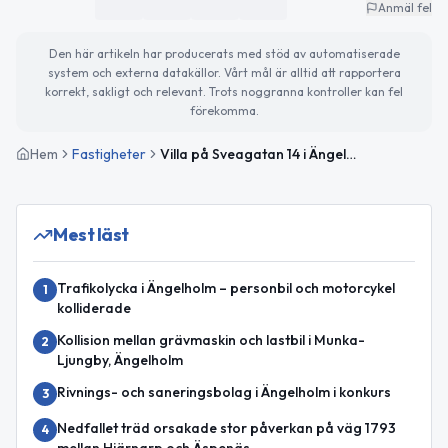
Anmäl fel
Den här artikeln har producerats med stöd av automatiserade
system och externa datakällor. Vårt mål är alltid att rapportera
korrekt, sakligt och relevant. Trots noggranna kontroller kan fel
förekomma.
Hem
Fastigheter
Villa på Sveagatan 14 i Ängelholm såld för 3 200 000kr
Mest läst
Trafikolycka i Ängelholm – personbil och motorcykel
1
kolliderade
Kollision mellan grävmaskin och lastbil i Munka-
2
Ljungby, Ängelholm
Rivnings- och saneringsbolag i Ängelholm i konkurs
3
Nedfallet träd orsakade stor påverkan på väg 1793
4