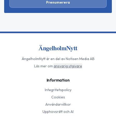
Prenumerera
ÄngelholmNytt
ÄngelholmNytt
är en del av Notisen Media AB
Läs mer om
ansvarig utgivare
Information
Integritetspolicy
Cookies
Användarvillkor
Upphovsrätt och AI