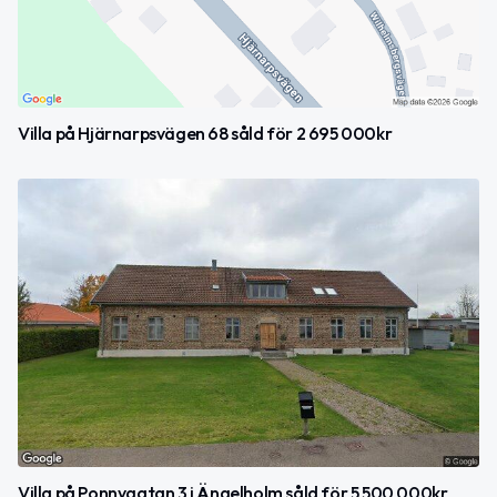
Villa på Hjärnarpsvägen 68 såld för 2 695 000kr
Villa på Ponnygatan 3 i Ängelholm såld för 5 500 000kr