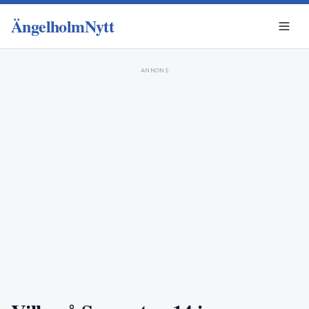
ÄngelholmNytt
ANNONS