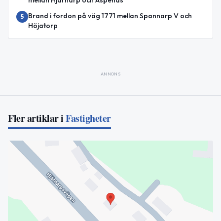
mellan Hjärnarp och Äspenäs
Brand i fordon på väg 1771 mellan Spannarp V och
5
Höjatorp
ANNONS
Fler artiklar i
Fastigheter