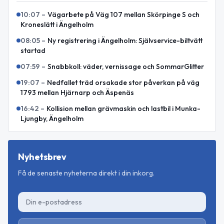
10:07
–
Vägarbete på Väg 107 mellan Skörpinge S och
Kroneslätt i Ängelholm
08:05
–
Ny registrering i Ängelholm: Självservice-biltvätt
startad
07:59
–
Snabbkoll: väder, vernissage och SommarGlitter
19:07
–
Nedfallet träd orsakade stor påverkan på väg
1793 mellan Hjärnarp och Äspenäs
16:42
–
Kollision mellan grävmaskin och lastbil i Munka-
Ljungby, Ängelholm
Nyhetsbrev
Få de senaste nyheterna direkt i din inkorg.