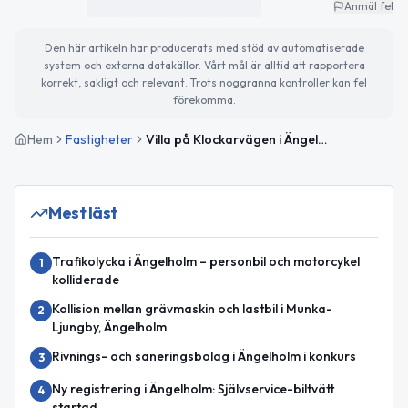
Anmäl fel
Den här artikeln har producerats med stöd av automatiserade
system och externa datakällor. Vårt mål är alltid att rapportera
korrekt, sakligt och relevant. Trots noggranna kontroller kan fel
förekomma.
Hem
Fastigheter
Villa på Klockarvägen i Ängelholm såld för 3 100 000 kronor
Mest läst
Trafikolycka i Ängelholm – personbil och motorcykel
1
kolliderade
Kollision mellan grävmaskin och lastbil i Munka-
2
Ljungby, Ängelholm
Rivnings- och saneringsbolag i Ängelholm i konkurs
3
Ny registrering i Ängelholm: Självservice-biltvätt
4
startad