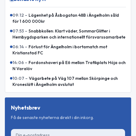
09:12
–
Lägenhet på Åsbogatan 48B i Ängelholm såld
för 1 600 000kr
07:53
–
Snabbkollen: Klart väder, SommarGlitter i
Hembygdsparken och internationellt försvarssamarbete
06:14
–
Förlust för Ängelholm i bortamatch mot
Kristianstad FC
14:06
–
Fordonshaveri på E6 mellan Trafikplats Höja och
N Varalöv
10:07
–
Vägarbete på Väg 107 mellan Skörpinge och
Kroneslätt i Ängelholm avslutat
Nyhetsbrev
Få de senaste nyheterna direkt i din inkorg.