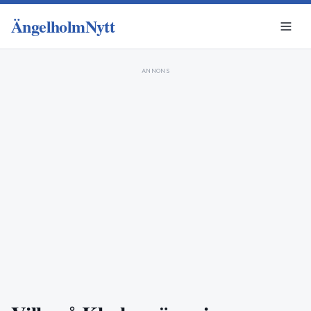
ÄngelholmNytt
ANNONS