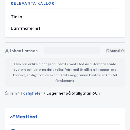
RELEVANTA KÄLLOR
Tic.io
Lantmäteriet
Johan Larsson
Anmäl fel
Den här artikeln har producerats med stöd av automatiserade
system och externa datakällor. Vårt mål är alltid att rapportera
korrekt, sakligt och relevant. Trots noggranna kontroller kan fel
förekomma.
Hem
Fastigheter
Lägenhet på Stallgatan 6C i Ängelholm såld för 1 860 000kr
Mest läst