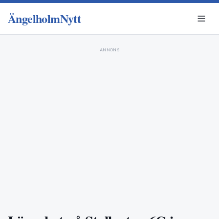
ÄngelholmNytt
ANNONS