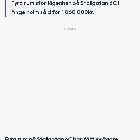
Fyra rum stor lägenhet på Stallgatan 6C i
Ängelholm såld för 1 860 000kr.
ANNONS
Fyra rum på Stallgatan 6C har fått ny ägare