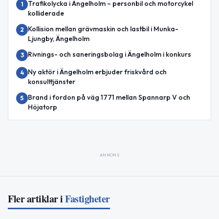
Trafikolycka i Ängelholm – personbil och motorcykel
1
kolliderade
Kollision mellan grävmaskin och lastbil i Munka-
2
Ljungby, Ängelholm
Rivnings- och saneringsbolag i Ängelholm i konkurs
3
Ny aktör i Ängelholm erbjuder friskvård och
4
konsulttjänster
Brand i fordon på väg 1771 mellan Spannarp V och
5
Höjatorp
ANNONS
Fler artiklar i
Fastigheter