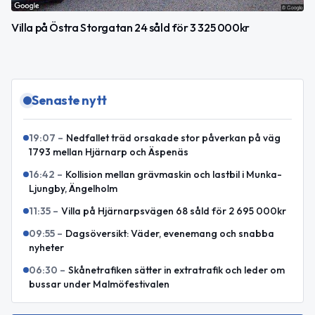
Villa på Östra Storgatan 24 såld för 3 325 000kr
Senaste nytt
19:07
–
Nedfallet träd orsakade stor påverkan på väg
1793 mellan Hjärnarp och Äspenäs
16:42
–
Kollision mellan grävmaskin och lastbil i Munka-
Ljungby, Ängelholm
11:35
–
Villa på Hjärnarpsvägen 68 såld för 2 695 000kr
09:55
–
Dagsöversikt: Väder, evenemang och snabba
nyheter
06:30
–
Skånetrafiken sätter in extratrafik och leder om
bussar under Malmöfestivalen