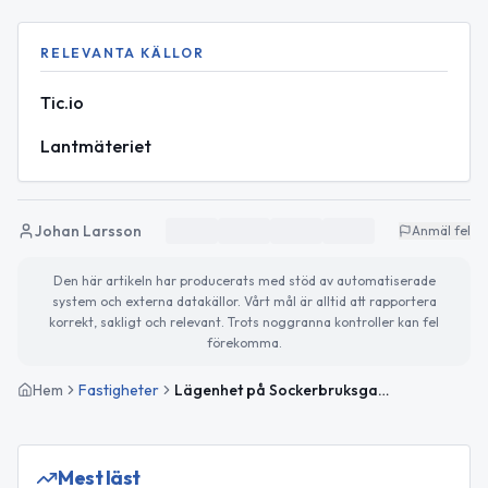
RELEVANTA KÄLLOR
Tic.io
Lantmäteriet
Johan Larsson
Anmäl fel
Den här artikeln har producerats med stöd av automatiserade
system och externa datakällor. Vårt mål är alltid att rapportera
korrekt, sakligt och relevant. Trots noggranna kontroller kan fel
förekomma.
Hem
Fastigheter
Lägenhet på Sockerbruksgatan 7C i Ängelholm såld för 1 250 000kr
Mest läst