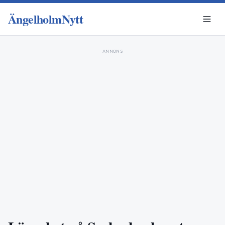
ÄngelholmNytt
ANNONS