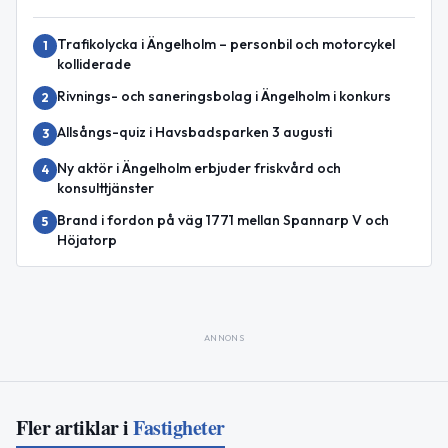
Trafikolycka i Ängelholm – personbil och motorcykel
1
kolliderade
Rivnings- och saneringsbolag i Ängelholm i konkurs
2
Allsångs-quiz i Havsbadsparken 3 augusti
3
Ny aktör i Ängelholm erbjuder friskvård och
4
konsulttjänster
Brand i fordon på väg 1771 mellan Spannarp V och
5
Höjatorp
ANNONS
Fler artiklar i
Fastigheter