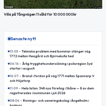
Villa på Tångvägen 11 såld för 10 000 000kr
Senaste nytt
13:05
–
Tekniska problem med bommar stänger väg
1772 mellan Heagård och Björnekulla hed
06:16
–
Årlig trygghetsundersökning i polisregion Syd
startar i augusti
16:07
–
Brand i fordon på väg 1771 mellan Spannarp V
och Höjatorp
11:09
–
Hela listan: 348 nya företag i Skåne — 8 av dem
registrerades i kommunen i juli 2026
08:04
–
Rivnings- och saneringsbolag i Ängelholm i
konkurs