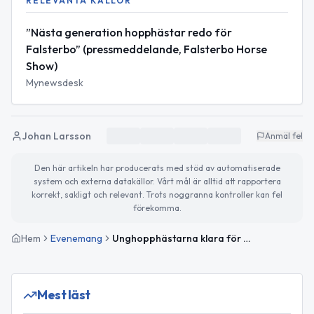
RELEVANTA KÄLLOR
”Nästa generation hopphästar redo för
Falsterbo” (pressmeddelande, Falsterbo Horse
Show)
Mynewsdesk
Johan Larsson
Anmäl fel
Den här artikeln har producerats med stöd av automatiserade
system och externa datakällor. Vårt mål är alltid att rapportera
korrekt, sakligt och relevant. Trots noggranna kontroller kan fel
förekomma.
Hem
Evenemang
Unghopphästarna klara för Folksam Open i Falsterbo
Mest läst