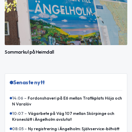
Sommarkul på Heimdall
Senaste nytt
14:06
–
Fordonshaveri på E6 mellan Trafikplats Höja och
N Varalöv
10:07
–
Vägarbete på Väg 107 mellan Skörpinge och
Kroneslätt i Ängelholm avslutat
08:05
–
Ny registrering i Ängelholm: Självservice-biltvätt