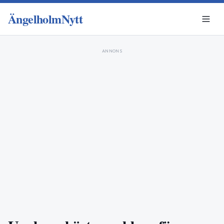
ÄngelholmNytt
ANNONS