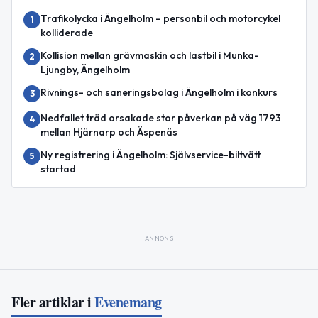
Trafikolycka i Ängelholm – personbil och motorcykel
1
kolliderade
Kollision mellan grävmaskin och lastbil i Munka-
2
Ljungby, Ängelholm
Rivnings- och saneringsbolag i Ängelholm i konkurs
3
Nedfallet träd orsakade stor påverkan på väg 1793
4
mellan Hjärnarp och Äspenäs
Ny registrering i Ängelholm: Självservice-biltvätt
5
startad
ANNONS
Fler artiklar i
Evenemang