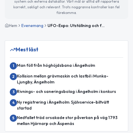
system och externa datakällor. Vårt mål är alltid att rapportera
korrekt, sakligt och relevant. Trots noggranna kontroller kan fel
förekomma.
Hem
Evenemang
UFO-Expo: Utställning och föreläsningar
Mest läst
Man föll från höghöjdsbana i Ängelholm
1
Kollision mellan grävmaskin och lastbil i Munka-
2
Ljungby, Ängelholm
Rivnings- och saneringsbolag i Ängelholm i konkurs
3
Ny registrering i Ängelholm: Självservice-biltvätt
4
startad
Nedfallet träd orsakade stor påverkan på väg 1793
5
mellan Hjärnarp och Äspenäs