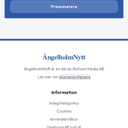
Prenumerera
ÄngelholmNytt
ÄngelholmNytt
är en del av Notisen Media AB
Läs mer om
ansvarig utgivare
Information
Integritetspolicy
Cookies
Användarvillkor
Upphovsrätt och AI