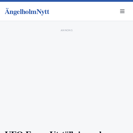
ÄngelholmNytt
ANNONS