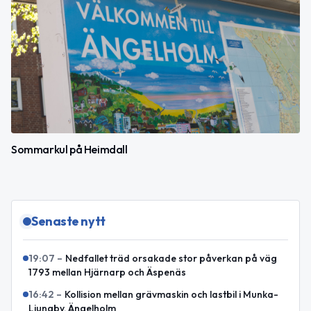
Sommarkul på Heimdall
Senaste nytt
19:07
–
Nedfallet träd orsakade stor påverkan på väg
1793 mellan Hjärnarp och Äspenäs
16:42
–
Kollision mellan grävmaskin och lastbil i Munka-
Ljungby, Ängelholm