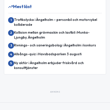
Mest läst
Trafikolycka i Ängelholm – personbil och motorcykel
1
kolliderade
Kollision mellan grävmaskin och lastbil i Munka-
2
Ljungby, Ängelholm
Rivnings- och saneringsbolag i Ängelholm i konkurs
3
Allsångs-quiz i Havsbadsparken 3 augusti
4
Ny aktör i Ängelholm erbjuder friskvård och
5
konsulttjänster
ANNONS