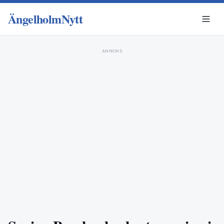
ÄngelholmNytt
ANNONS