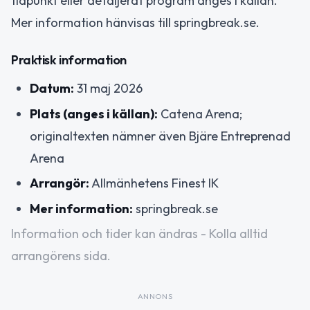
tidpunkt eller detaljerat program anges i källan.
Mer information hänvisas till springbreak.se.
Praktisk information
Datum:
31 maj 2026
Plats (anges i källan):
Catena Arena;
originaltexten nämner även Bjäre Entreprenad
Arena
Arrangör:
Allmänhetens Finest IK
Mer information:
springbreak.se
Information och tider kan ändras - Kolla alltid
arrangörens sida.
ANNONS