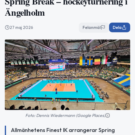
Spring Break – hockeyturnering i
Ängelholm
27 maj 2026
Felanmäl
Dela
Foto: Dennis Wiedermann (Google Places)
Allmänhetens Finest IK arrangerar Spring