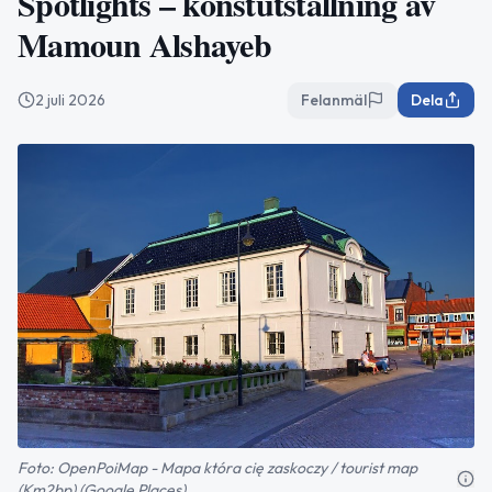
Spotlights – konstutställning av
Mamoun Alshayeb
2 juli 2026
Felanmäl
Dela
Foto: OpenPoiMap - Mapa która cię zaskoczy / tourist map
(Km2bp) (Google Places)