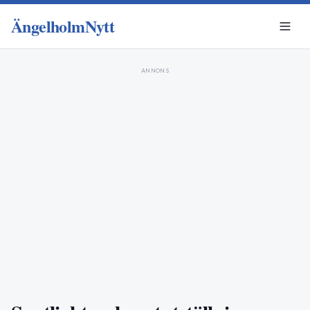
ÄngelholmNytt
ANNONS