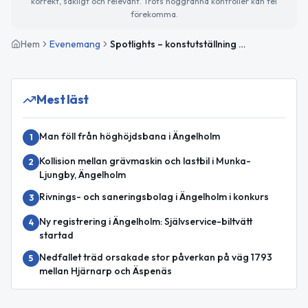
korrekt, sakligt och relevant. Trots noggranna kontroller kan fel
förekomma.
Hem
Evenemang
Spotlights – konstutställning av Mamoun Alshayeb
Mest läst
Man föll från höghöjdsbana i Ängelholm
1
Kollision mellan grävmaskin och lastbil i Munka-
2
Ljungby, Ängelholm
Rivnings- och saneringsbolag i Ängelholm i konkurs
3
Ny registrering i Ängelholm: Självservice-biltvätt
4
startad
Nedfallet träd orsakade stor påverkan på väg 1793
5
mellan Hjärnarp och Äspenäs