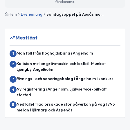
förekomma.
Hem
Evenemang
Söndagsöppet på Ausås museum
Mest läst
Man föll från höghöjdsbana i Ängelholm
1
Kollision mellan grävmaskin och lastbil i Munka-
2
Ljungby, Ängelholm
Rivnings- och saneringsbolag i Ängelholm i konkurs
3
Ny registrering i Ängelholm: Självservice-biltvätt
4
startad
Nedfallet träd orsakade stor påverkan på väg 1793
5
mellan Hjärnarp och Äspenäs