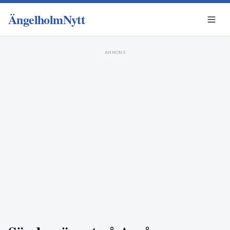
ÄngelholmNytt
ANNONS