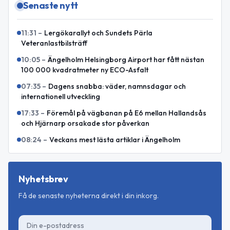
Senaste nytt
11:31
–
Lergökarallyt och Sundets Pärla
Veteranlastbilsträff
10:05
–
Ängelholm Helsingborg Airport har fått nästan
100 000 kvadratmeter ny ECO-Asfalt
07:35
–
Dagens snabba: väder, namnsdagar och
internationell utveckling
17:33
–
Föremål på vägbanan på E6 mellan Hallandsås
och Hjärnarp orsakade stor påverkan
08:24
–
Veckans mest lästa artiklar i Ängelholm
Nyhetsbrev
Få de senaste nyheterna direkt i din inkorg.