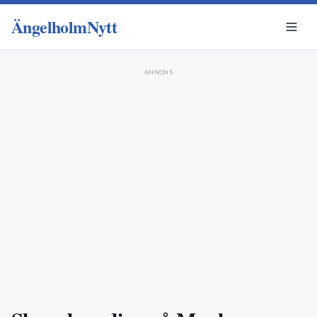
ÄngelholmNytt
ANNONS