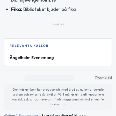
Fika:
Biblioteket bjuder på fika
ANNONS
RELEVANTA KÄLLOR
Ängelholm Evenemang
Anmäl fel
Den här artikeln har producerats med stöd av automatiserade
system och externa datakällor. Vårt mål är alltid att rapportera
korrekt, sakligt och relevant. Trots noggranna kontroller kan fel
förekomma.
Hem
Evenemang
Shared reading på Munka Ljungby bibliotek