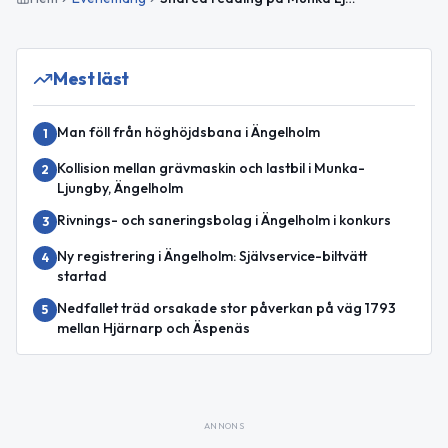
Mest läst
Man föll från höghöjdsbana i Ängelholm
1
Kollision mellan grävmaskin och lastbil i Munka-
2
Ljungby, Ängelholm
Rivnings- och saneringsbolag i Ängelholm i konkurs
3
Ny registrering i Ängelholm: Självservice-biltvätt
4
startad
Nedfallet träd orsakade stor påverkan på väg 1793
5
mellan Hjärnarp och Äspenäs
ANNONS