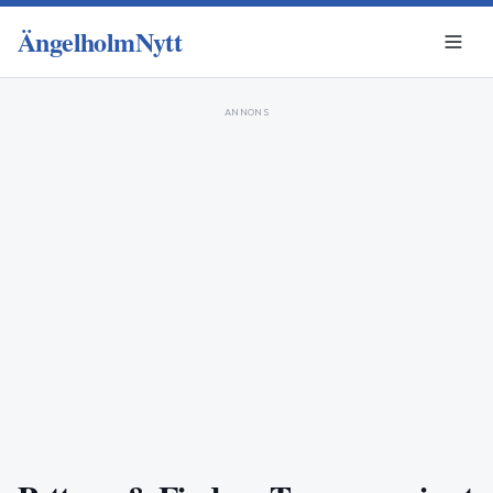
ÄngelholmNytt
ANNONS