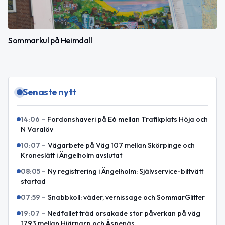
Sommarkul på Heimdall
Senaste nytt
14:06
–
Fordonshaveri på E6 mellan Trafikplats Höja och
N Varalöv
10:07
–
Vägarbete på Väg 107 mellan Skörpinge och
Kroneslätt i Ängelholm avslutat
08:05
–
Ny registrering i Ängelholm: Självservice-biltvätt
startad
07:59
–
Snabbkoll: väder, vernissage och SommarGlitter
19:07
–
Nedfallet träd orsakade stor påverkan på väg
1793 mellan Hjärnarp och Äspenäs