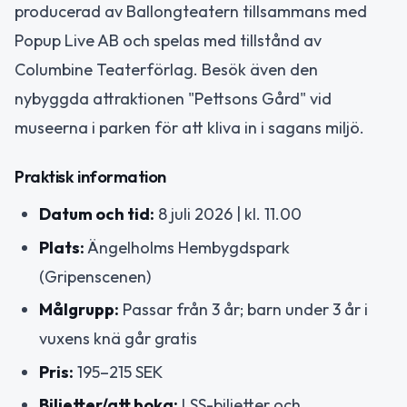
producerad av Ballongteatern tillsammans med
Popup Live AB och spelas med tillstånd av
Columbine Teaterförlag. Besök även den
nybyggda attraktionen "Pettsons Gård" vid
museerna i parken för att kliva in i sagans miljö.
Praktisk information
Datum och tid:
8 juli 2026 | kl. 11.00
Plats:
Ängelholms Hembygdspark
(Gripenscenen)
Målgrupp:
Passar från 3 år; barn under 3 år i
vuxens knä går gratis
Pris:
195–215 SEK
Biljetter/att boka:
LSS-biljetter och