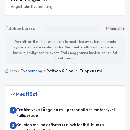
Ängelholm Evenemang
Johan Larsson
Anmäl fel
Den här artikeln har producerats med stöd av automatiserade
system och externa datakällor. Vårt mål är alltid att rapportera
korrekt, sakligt och relevant. Trots noggranna kontroller kan fel
förekomma.
Hem
Evenemang
Pettson & Findus: Tuppens minut
Mest läst
Trafikolycka i Ängelholm – personbil och motorcykel
1
kolliderade
Kollision mellan grävmaskin och lastbil i Munka-
2