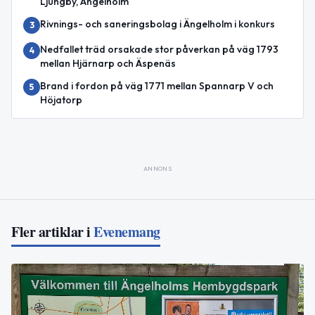
Ljungby, Ängelholm
Rivnings- och saneringsbolag i Ängelholm i konkurs
3
Nedfallet träd orsakade stor påverkan på väg 1793
4
mellan Hjärnarp och Äspenäs
Brand i fordon på väg 1771 mellan Spannarp V och
5
Höjatorp
ANNONS
Fler artiklar i
Evenemang