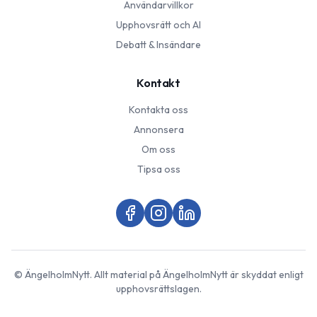
Användarvillkor
Upphovsrätt och AI
Debatt & Insändare
Kontakt
Kontakta oss
Annonsera
Om oss
Tipsa oss
©
ÄngelholmNytt
. Allt material på
ÄngelholmNytt
är skyddat enligt
upphovsrättslagen.