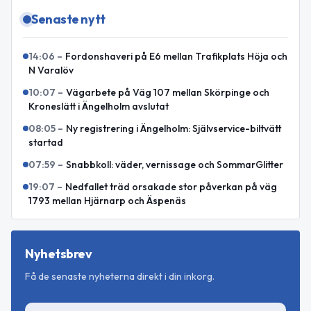
Senaste nytt
14:06
–
Fordonshaveri på E6 mellan Trafikplats Höja och
N Varalöv
10:07
–
Vägarbete på Väg 107 mellan Skörpinge och
Kroneslätt i Ängelholm avslutat
08:05
–
Ny registrering i Ängelholm: Självservice-biltvätt
startad
07:59
–
Snabbkoll: väder, vernissage och SommarGlitter
19:07
–
Nedfallet träd orsakade stor påverkan på väg
1793 mellan Hjärnarp och Äspenäs
Nyhetsbrev
Få de senaste nyheterna direkt i din inkorg.