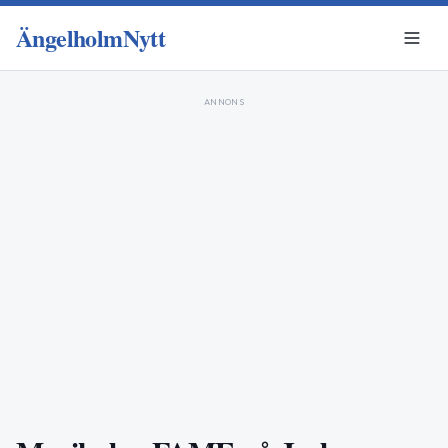
ÄngelholmNytt
ANNONS