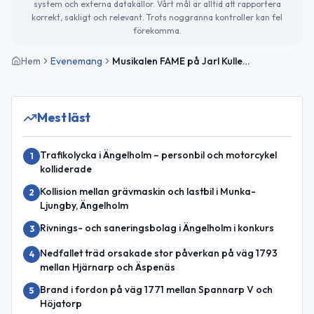
system och externa datakällor. Vårt mål är alltid att rapportera
korrekt, sakligt och relevant. Trots noggranna kontroller kan fel
förekomma.
Hem
Evenemang
Musikalen FAME på Jarl Kullescenen
Mest läst
Trafikolycka i Ängelholm – personbil och motorcykel
1
kolliderade
Kollision mellan grävmaskin och lastbil i Munka-
2
Ljungby, Ängelholm
Rivnings- och saneringsbolag i Ängelholm i konkurs
3
Nedfallet träd orsakade stor påverkan på väg 1793
4
mellan Hjärnarp och Äspenäs
Brand i fordon på väg 1771 mellan Spannarp V och
5
Höjatorp