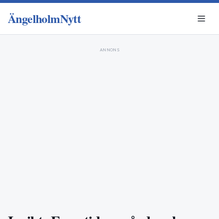
ÄngelholmNytt
ANNONS