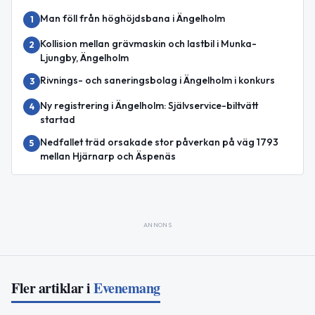
Man föll från höghöjdsbana i Ängelholm
1
Kollision mellan grävmaskin och lastbil i Munka-
2
Ljungby, Ängelholm
Rivnings- och saneringsbolag i Ängelholm i konkurs
3
Ny registrering i Ängelholm: Självservice-biltvätt
4
startad
Nedfallet träd orsakade stor påverkan på väg 1793
5
mellan Hjärnarp och Äspenäs
ANNONS
Fler artiklar i
Evenemang