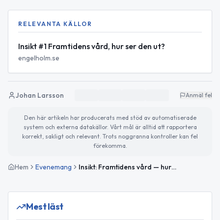
RELEVANTA KÄLLOR
Insikt #1 Framtidens vård, hur ser den ut?
engelholm.se
Johan Larsson
Anmäl fel
Den här artikeln har producerats med stöd av automatiserade
system och externa datakällor. Vårt mål är alltid att rapportera
korrekt, sakligt och relevant. Trots noggranna kontroller kan fel
förekomma.
Hem
Evenemang
Insikt: Framtidens vård — hur ser den ut?
Mest läst