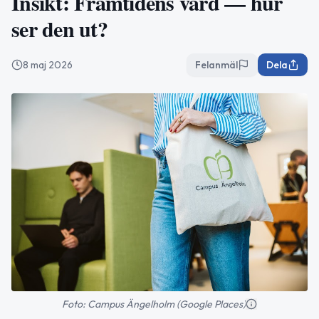
Insikt: Framtidens vård — hur
ser den ut?
8 maj 2026
Felanmäl
Dela
Foto: Campus Ängelholm (Google Places)