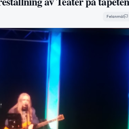
reställning av Teater på tapete
Felanmäl