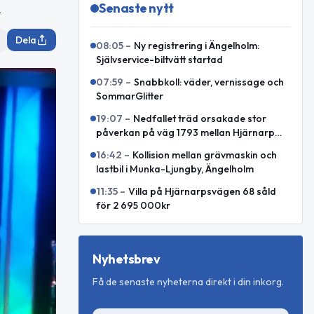
n
Senaste nytt
Dela
08:05
–
Ny registrering i Ängelholm:
Självservice-biltvätt startad
07:59
–
Snabbkoll: väder, vernissage och
SommarGlitter
19:07
–
Nedfallet träd orsakade stor
påverkan på väg 1793 mellan Hjärnarp
och Äspenäs
16:42
–
Kollision mellan grävmaskin och
lastbil i Munka-Ljungby, Ängelholm
11:35
–
Villa på Hjärnarpsvägen 68 såld
för 2 695 000kr
Nyhetsbrev
Få de senaste nyheterna direkt i din inkorg.