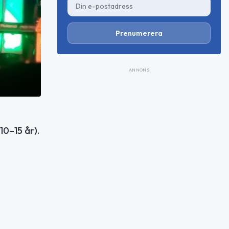
Prenumerera
ANNONS
0–15 år).