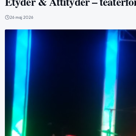
Etyder & Attityder – teaterfö
26 maj 2026