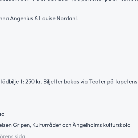
nna Angenius & Louise Nordahl.
Stödbiljett: 250 kr. Biljetter bokas via Teater på tapete
ad
elsen Gripen, Kulturrådet och Ängelholms kulturskola
örens sida.