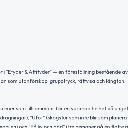
r i "Etyder & Attityder" — en föreställning bestående av
an som utanförskap, grupptryck, rättvisa och längtan.
 scener som tillsammans blir en varierad helhet på ungef
dragningar), "Ufot" (skogstur som inte blir som planerat
mobilen) och "På liv och död" (tre personer på en flotte