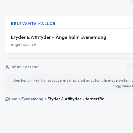
RELEVANTA KÄLLOR
Etyder & Attityder – Ängelholm Evenemang
engelholm.se
Johan Larsson
Den här artikeln har producerats med stöd av automatiserade system och 
noggranna k
Hem
Evenemang
Etyder & Attityder – teaterföreställning av Teater på tapeten