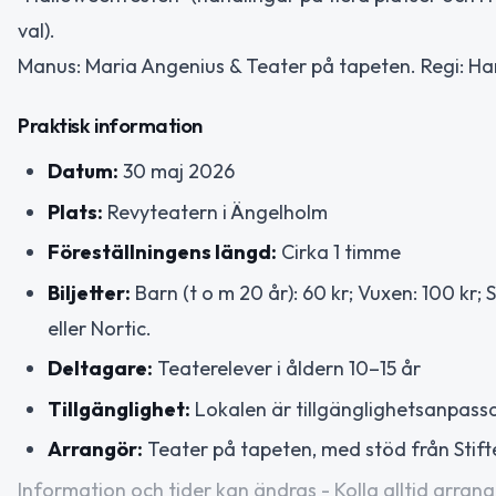
val).
Manus: Maria Angenius & Teater på tapeten. Regi: Ha
Praktisk information
Datum:
30 maj 2026
Plats:
Revyteatern i Ängelholm
Föreställningens längd:
Cirka 1 timme
Biljetter:
Barn (t o m 20 år): 60 kr; Vuxen: 100 kr; 
eller Nortic.
Deltagare:
Teaterelever i åldern 10–15 år
Tillgänglighet:
Lokalen är tillgänglighetsanpass
Arrangör:
Teater på tapeten, med stöd från Stift
Information och tider kan ändras - Kolla alltid arrang