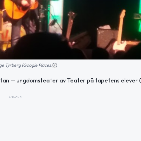
ge Tyrberg (Google Places)
tan — ungdomsteater av Teater på tapetens elever (1
ANNONS