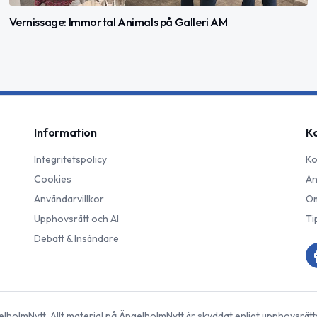
Vernissage: Immortal Animals på Galleri AM
Information
K
Integritetspolicy
Ko
Cookies
An
Användarvillkor
Om
Upphovsrätt och AI
Ti
Debatt & Insändare
elholmNytt
. Allt material på
ÄngelholmNytt
är skyddat enligt upphovsrätt