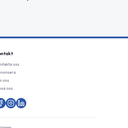
ontakt
ntakta oss
nonsera
 oss
psa oss
slagen.