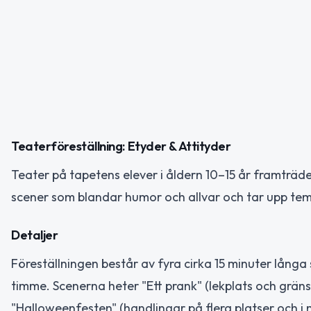
Teaterföreställning: Etyder & Attityder
Teater på tapetens elever i åldern 10–15 år framträde
scener som blandar humor och allvar och tar upp tem
Detaljer
Föreställningen består av fyra cirka 15 minuter långa
timme. Scenerna heter "Ett prank" (lekplats och gräns
"Halloweenfesten" (handlingar på flera platser och i 