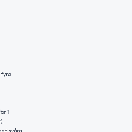
 fyra
är 1
),
 med svåra