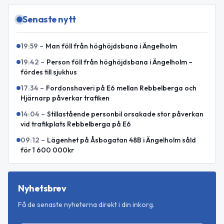
Senaste nytt
19:59
–
Man föll från höghöjdsbana i Ängelholm
19:42
–
Person föll från höghöjdsbana i Ängelholm –
fördes till sjukhus
17:34
–
Fordonshaveri på E6 mellan Rebbelberga och
Hjärnarp påverkar trafiken
14:04
–
Stillastående personbil orsakade stor påverkan
vid trafikplats Rebbelberga på E6
09:12
–
Lägenhet på Åsbogatan 48B i Ängelholm såld
för 1 600 000kr
Nyhetsbrev
Få de senaste nyheterna direkt i din inkorg.