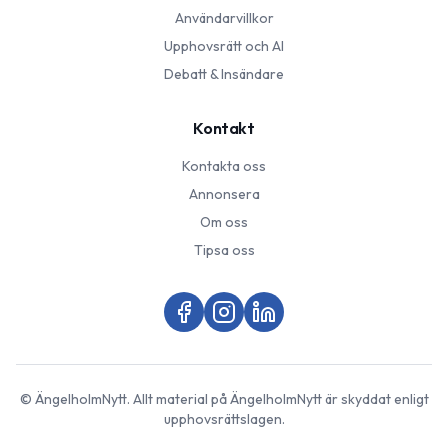
Användarvillkor
Upphovsrätt och AI
Debatt & Insändare
Kontakt
Kontakta oss
Annonsera
Om oss
Tipsa oss
©
ÄngelholmNytt
. Allt material på
ÄngelholmNytt
är skyddat enligt
upphovsrättslagen.