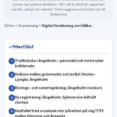
system och externa datakällor. Vårt mål är alltid att rapportera
korrekt, sakligt och relevant. Trots noggranna kontroller kan fel
förekomma.
Hem
Evenemang
Digital föreläsning om hållbart resande med Lina Skandevall
Mest läst
Trafikolycka i Ängelholm – personbil och motorcykel
1
kolliderade
Kollision mellan grävmaskin och lastbil i Munka-
2
Ljungby, Ängelholm
Rivnings- och saneringsbolag i Ängelholm i konkurs
3
Ny registrering i Ängelholm: Självservice-biltvätt
4
startad
Nedfallet träd orsakade stor påverkan på väg 1793
5
mellan Hjärnarp och Äspenäs