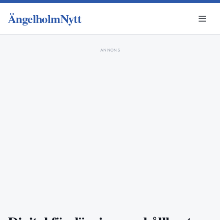
ÄngelholmNytt
ANNONS