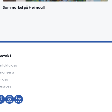
Sommarkul på Heimdall
ontakt
ntakta oss
nonsera
 oss
psa oss