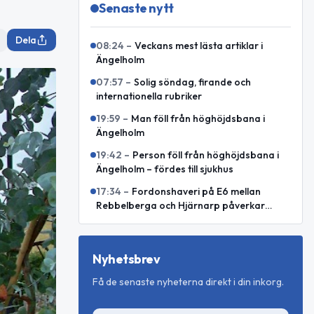
Senaste nytt
Dela
08:24
–
Veckans mest lästa artiklar i
Ängelholm
07:57
–
Solig söndag, firande och
internationella rubriker
19:59
–
Man föll från höghöjdsbana i
Ängelholm
19:42
–
Person föll från höghöjdsbana i
Ängelholm – fördes till sjukhus
17:34
–
Fordonshaveri på E6 mellan
Rebbelberga och Hjärnarp påverkar
trafiken
Nyhetsbrev
Få de senaste nyheterna direkt i din inkorg.