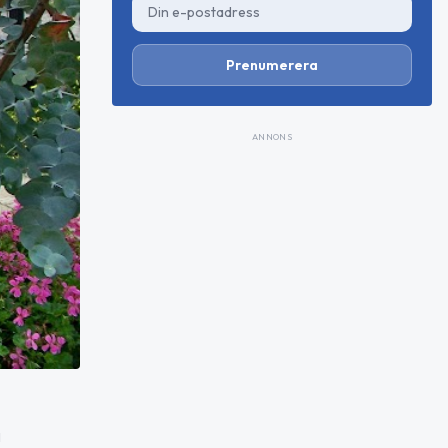
Prenumerera
ANNONS
i