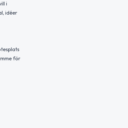
ll i
l, idéer
ötesplats
rymme för