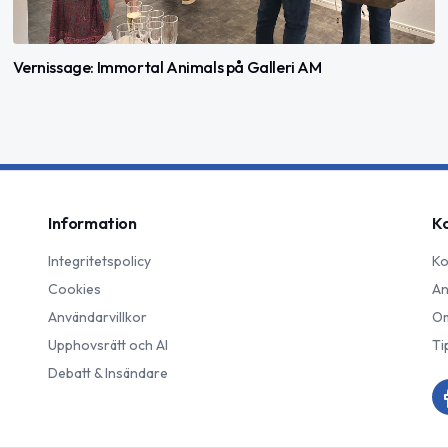
Vernissage: Immortal Animals på Galleri AM
Information
K
Integritetspolicy
Ko
Cookies
An
Användarvillkor
Om
Upphovsrätt och AI
Ti
Debatt & Insändare