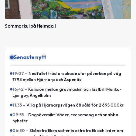
Sommarkul på Heimdall
Senaste nytt
19:07
–
Nedfallet träd orsakade stor påverkan på väg
1793 mellan Hjärnarp och Äspenäs
16:42
–
Kollision mellan grävmaskin och lastbil i Munka-
Ljungby, Ängelholm
11:35
–
Villa på Hjärnarpsvägen 68 såld för 2 695 000kr
09:55
–
Dagsöversikt: Väder, evenemang och snabba
nyheter
06:30
–
Skånetrafiken sätter in extratrafik och leder om