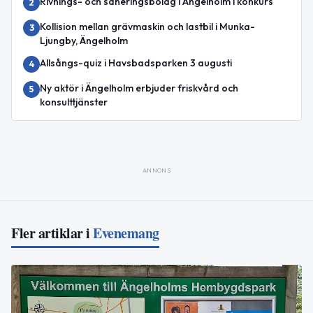
Rivnings- och saneringsbolag i Ängelholm i konkurs
2
Kollision mellan grävmaskin och lastbil i Munka-
3
Ljungby, Ängelholm
Allsångs-quiz i Havsbadsparken 3 augusti
4
Ny aktör i Ängelholm erbjuder friskvård och
5
konsulttjänster
ANNONS
Fler artiklar i
Evenemang