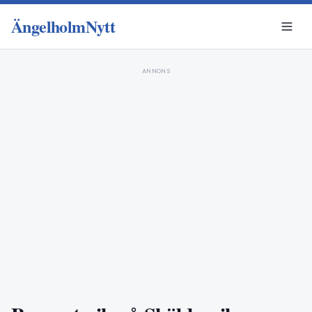
ÄngelholmNytt
ANNONS