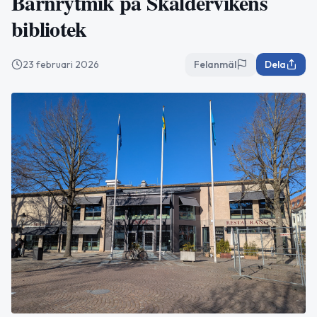
Barnrytmik på Skäldervikens
bibliotek
23 februari 2026
Felanmäl
Dela