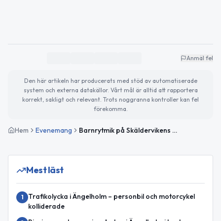
Anmäl fel
Den här artikeln har producerats med stöd av automatiserade
system och externa datakällor. Vårt mål är alltid att rapportera
korrekt, sakligt och relevant. Trots noggranna kontroller kan fel
förekomma.
Hem
Evenemang
Barnrytmik på Skäldervikens bibliotek
Mest läst
Trafikolycka i Ängelholm – personbil och motorcykel
1
kolliderade