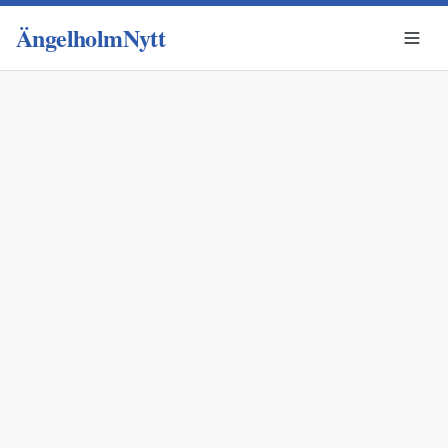
ÄngelholmNytt