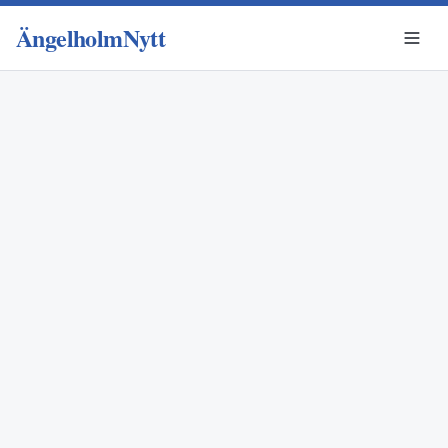
ÄngelholmNytt