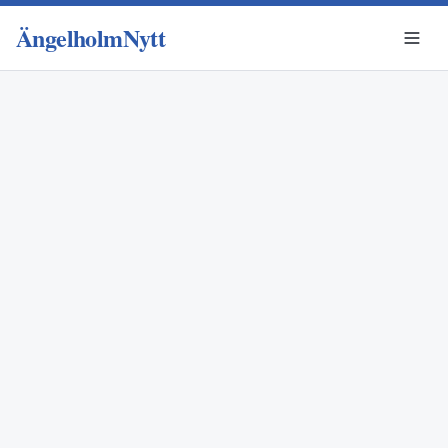
ÄngelholmNytt