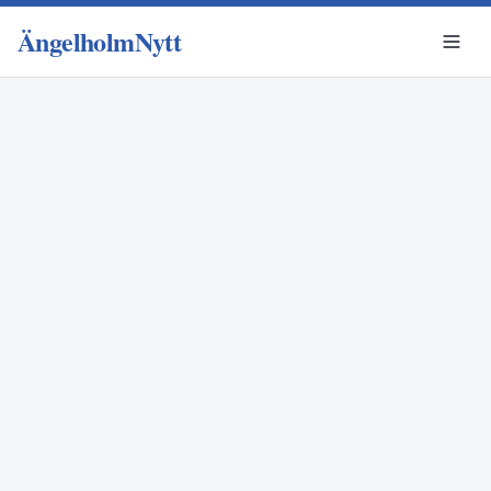
ÄngelholmNytt