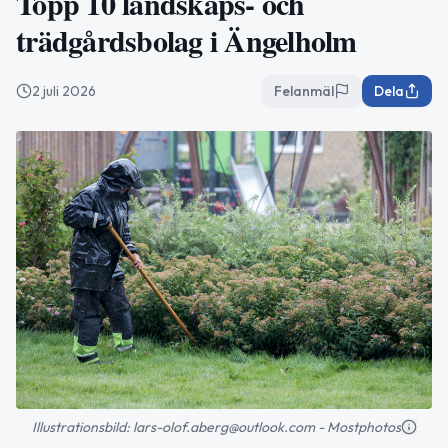
Topp 10 landskaps- och
trädgårdsbolag i Ängelholm
2 juli 2026
Felanmäl
Dela
Illustrationsbild: lars-olof.aberg@outlook.com - Mostphotos