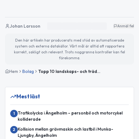
Johan Larsson
Anmäl fel
Den här artikeln har producerats med stöd av automatiserade
system och externa datakällor. Vårt mål är alltid att rapportera
korrekt, sakligt och relevant. Trots noggranna kontroller kan fel
förekomma.
Hem
Bolag
Topp 10 landskaps- och trädgårdsbolag i Ängelholm
Mest läst
Trafikolycka i Ängelholm – personbil och motorcykel
1
kolliderade
Kollision mellan grävmaskin och lastbil i Munka-
2
Ljungby, Ängelholm