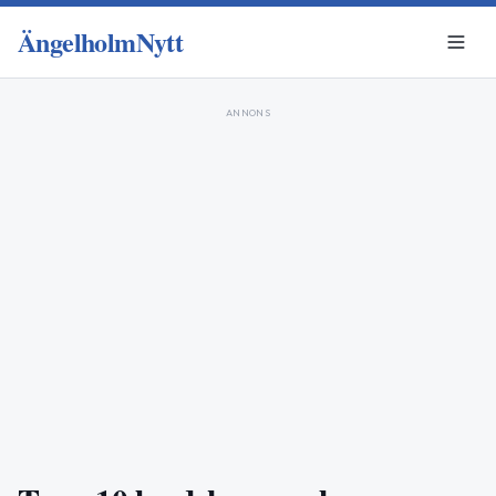
ÄngelholmNytt
ANNONS