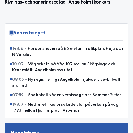
Rivnings- och saneringsbolag i Ängelholm i konkurs
Senaste nytt
14:06
–
Fordonshaveri på E6 mellan Trafikplats Höja och
N Varalöv
10:07
–
Vägarbete på Väg 107 mellan Skörpinge och
Kroneslätt i Ängelholm avslutat
08:05
–
Ny registrering i Ängelholm: Självservice-biltvätt
startad
07:59
–
Snabbkoll: väder, vernissage och SommarGlitter
19:07
–
Nedfallet träd orsakade stor påverkan på väg
1793 mellan Hjärnarp och Äspenäs
Nyhetsbrev