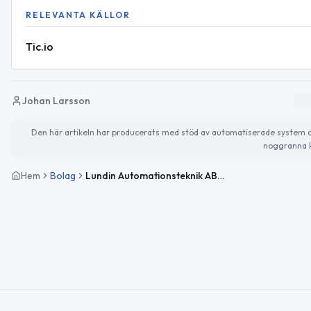
RELEVANTA KÄLLOR
Tic.io
Johan Larsson
Den här artikeln har producerats med stöd av automatiserade system och 
noggranna k
Hem
Bolag
Lundin Automationsteknik AB i konkurs efter nyregistrering