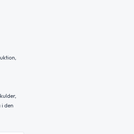
uktion,
kulder,
 i den