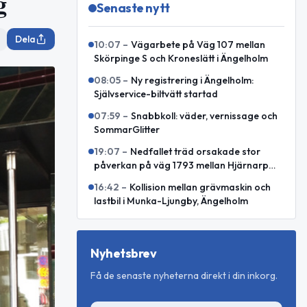
g
Senaste nytt
Dela
10:07
–
Vägarbete på Väg 107 mellan
Skörpinge S och Kroneslätt i Ängelholm
08:05
–
Ny registrering i Ängelholm:
Självservice-biltvätt startad
07:59
–
Snabbkoll: väder, vernissage och
SommarGlitter
19:07
–
Nedfallet träd orsakade stor
påverkan på väg 1793 mellan Hjärnarp
och Äspenäs
16:42
–
Kollision mellan grävmaskin och
lastbil i Munka-Ljungby, Ängelholm
Nyhetsbrev
Få de senaste nyheterna direkt i din inkorg.