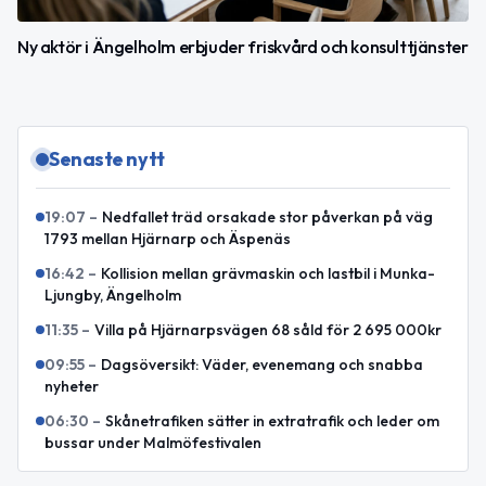
Ny aktör i Ängelholm erbjuder friskvård och konsulttjänster
Senaste nytt
19:07
–
Nedfallet träd orsakade stor påverkan på väg
1793 mellan Hjärnarp och Äspenäs
16:42
–
Kollision mellan grävmaskin och lastbil i Munka-
Ljungby, Ängelholm
11:35
–
Villa på Hjärnarpsvägen 68 såld för 2 695 000kr
09:55
–
Dagsöversikt: Väder, evenemang och snabba
nyheter
06:30
–
Skånetrafiken sätter in extratrafik och leder om
bussar under Malmöfestivalen