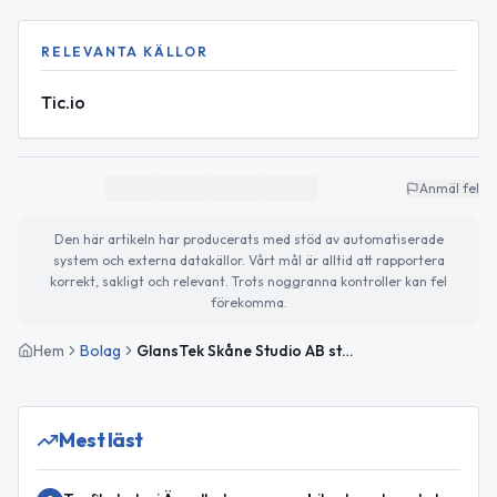
RELEVANTA KÄLLOR
Tic.io
Anmäl fel
Den här artikeln har producerats med stöd av automatiserade
system och externa datakällor. Vårt mål är alltid att rapportera
korrekt, sakligt och relevant. Trots noggranna kontroller kan fel
förekomma.
Hem
Bolag
GlansTek Skåne Studio AB startar fordonsvårdsverksamhet
Mest läst