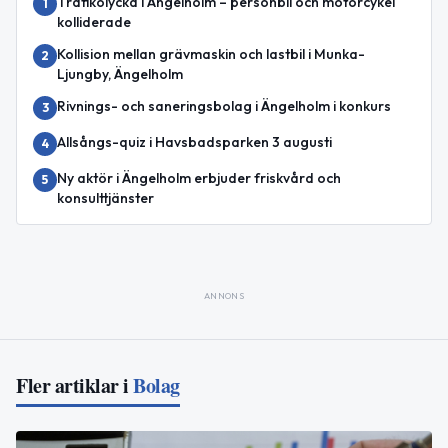
Trafikolycka i Ängelholm – personbil och motorcykel
1
kolliderade
Kollision mellan grävmaskin och lastbil i Munka-
2
Ljungby, Ängelholm
Rivnings- och saneringsbolag i Ängelholm i konkurs
3
Allsångs-quiz i Havsbadsparken 3 augusti
4
Ny aktör i Ängelholm erbjuder friskvård och
5
konsulttjänster
ANNONS
Fler artiklar i
Bolag