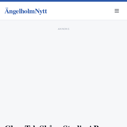
ÄngelholmNytt
ANNONS