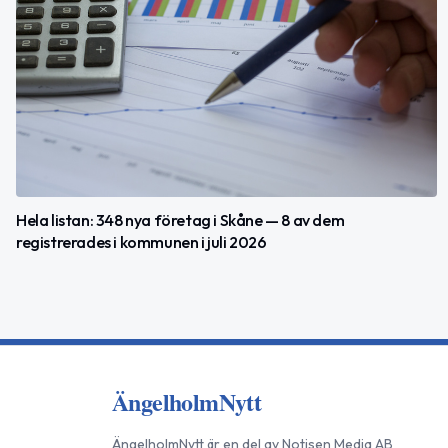
Hela listan: 348 nya företag i Skåne — 8 av dem
registrerades i kommunen i juli 2026
ÄngelholmNytt
ÄngelholmNytt
är en del av
Notisen Media AB