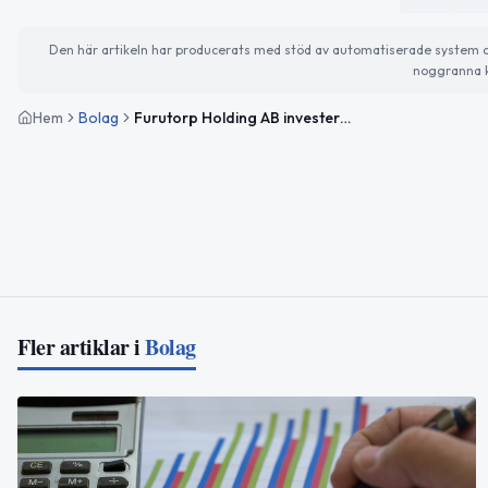
Den här artikeln har producerats med stöd av automatiserade system och 
noggranna k
Hem
Bolag
Furutorp Holding AB investerar inom el och energi
Fler artiklar i
Bolag