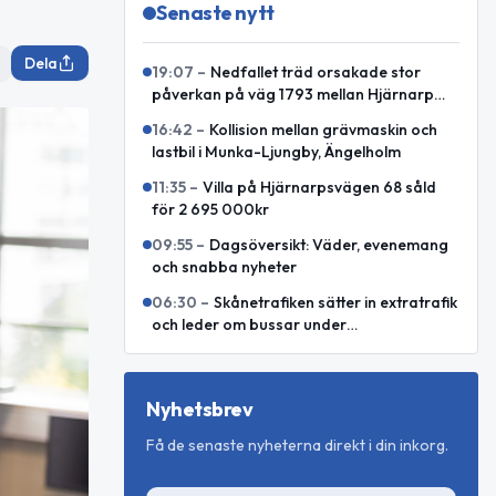
Senaste nytt
Dela
19:07
–
Nedfallet träd orsakade stor
påverkan på väg 1793 mellan Hjärnarp
och Äspenäs
16:42
–
Kollision mellan grävmaskin och
lastbil i Munka-Ljungby, Ängelholm
11:35
–
Villa på Hjärnarpsvägen 68 såld
för 2 695 000kr
09:55
–
Dagsöversikt: Väder, evenemang
och snabba nyheter
06:30
–
Skånetrafiken sätter in extratrafik
och leder om bussar under
Malmöfestivalen
Nyhetsbrev
Få de senaste nyheterna direkt i din inkorg.