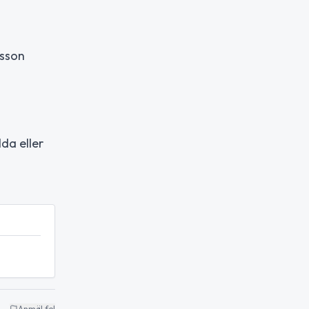
lsson
da eller
Anmäl fel