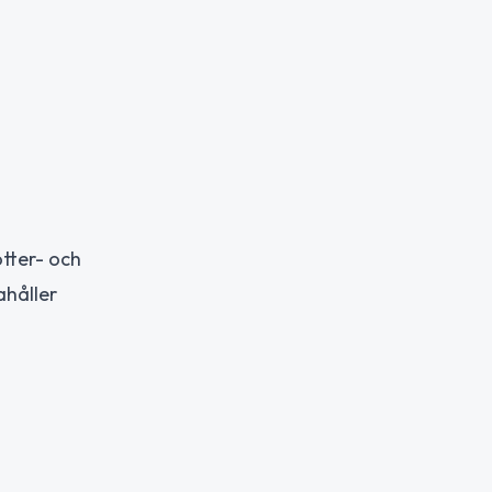
otter- och
ahåller