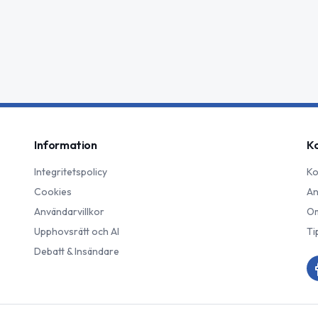
Information
K
Integritetspolicy
Ko
Cookies
An
Användarvillkor
Om
Upphovsrätt och AI
Ti
Debatt & Insändare