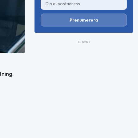
Prenumerera
ANNONS
tning.