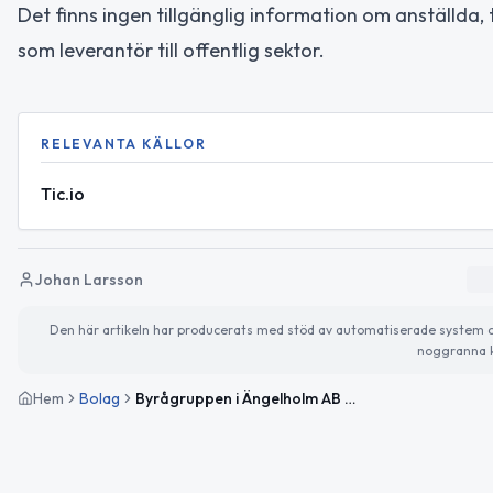
Det finns ingen tillgänglig information om anställda, t
som leverantör till offentlig sektor.
RELEVANTA KÄLLOR
Tic.io
Johan Larsson
Den här artikeln har producerats med stöd av automatiserade system och 
noggranna k
Hem
Bolag
Byrågruppen i Ängelholm AB – ny holding- och förvaltningsbolag