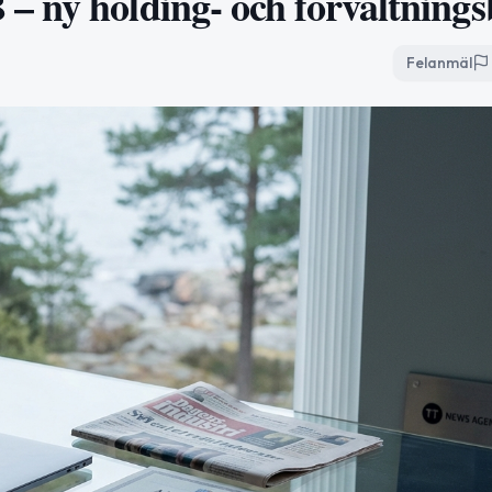
 ny holding- och förvaltnings
Felanmäl