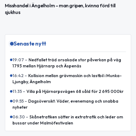
Misshandel i Ängelholm – man gripen, kvinna förd till
sjukhus
Senaste nytt
19:07
–
Nedfallet träd orsakade stor påverkan på väg
1793 mellan Hjärnarp och Äspenäs
16:42
–
Kollision mellan grävmaskin och lastbil i Munka-
Ljungby, Ängelholm
11:35
–
Villa på Hjärnarpsvägen 68 såld för 2 695 000kr
09:55
–
Dagsöversikt: Väder, evenemang och snabba
nyheter
06:30
–
Skånetrafiken sätter in extratrafik och leder om
bussar under Malmöfestivalen