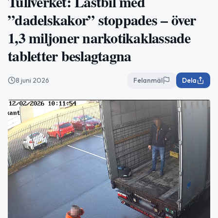
Tullverket: Lastbil med
”dadelskakor” stoppades – över
1,3 miljoner narkotikaklassade
tabletter beslagtagna
8 juni 2026
Felanmäl
Dela