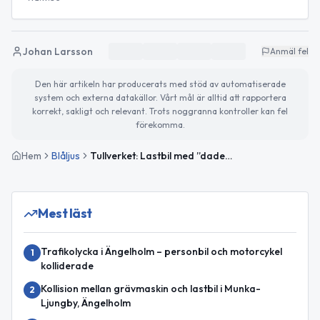
Johan Larsson
Anmäl fel
Den här artikeln har producerats med stöd av automatiserade
system och externa datakällor. Vårt mål är alltid att rapportera
korrekt, sakligt och relevant. Trots noggranna kontroller kan fel
förekomma.
Hem
Blåljus
Tullverket: Lastbil med ”dadelskakor” stoppades – över 1,3 miljoner narkotikaklassade tabletter beslagtagna
Mest läst
Trafikolycka i Ängelholm – personbil och motorcykel
1
kolliderade
Kollision mellan grävmaskin och lastbil i Munka-
2
Ljungby, Ängelholm