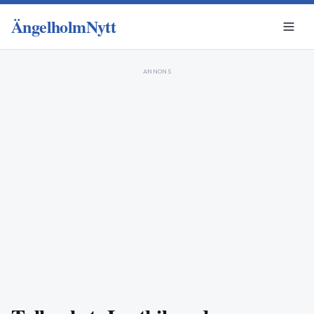
ÄngelholmNytt
ANNONS