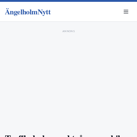
ÄngelholmNytt
ANNONS