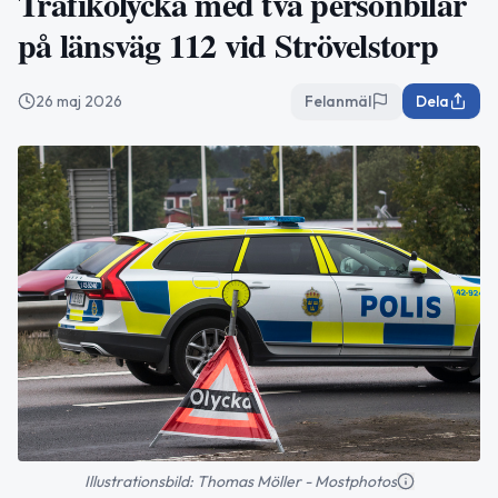
Trafikolycka med två personbilar
på länsväg 112 vid Strövelstorp
26 maj 2026
Felanmäl
Dela
Illustrationsbild: Thomas Möller - Mostphotos