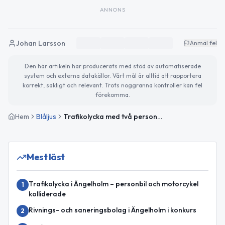
ANNONS
Johan Larsson
Anmäl fel
Den här artikeln har producerats med stöd av automatiserade
system och externa datakällor. Vårt mål är alltid att rapportera
korrekt, sakligt och relevant. Trots noggranna kontroller kan fel
förekomma.
Hem
Blåljus
Trafikolycka med två personbilar på länsväg 112 vid Strövelstorp
Mest läst
Trafikolycka i Ängelholm – personbil och motorcykel
1
kolliderade
Rivnings- och saneringsbolag i Ängelholm i konkurs
2