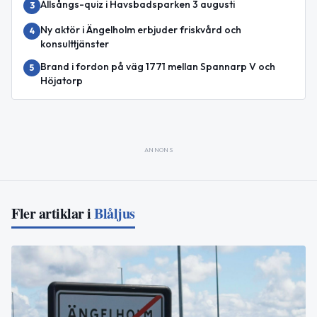
Allsångs-quiz i Havsbadsparken 3 augusti
3
Ny aktör i Ängelholm erbjuder friskvård och
4
konsulttjänster
Brand i fordon på väg 1771 mellan Spannarp V och
5
Höjatorp
ANNONS
Fler artiklar i
Blåljus