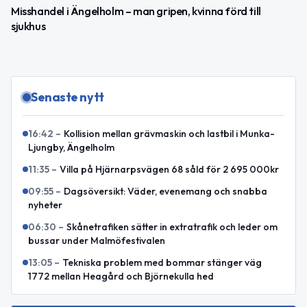
Misshandel i Ängelholm – man gripen, kvinna förd till
sjukhus
Senaste nytt
16:42
–
Kollision mellan grävmaskin och lastbil i Munka-
Ljungby, Ängelholm
11:35
–
Villa på Hjärnarpsvägen 68 såld för 2 695 000kr
09:55
–
Dagsöversikt: Väder, evenemang och snabba
nyheter
06:30
–
Skånetrafiken sätter in extratrafik och leder om
bussar under Malmöfestivalen
13:05
–
Tekniska problem med bommar stänger väg
1772 mellan Heagård och Björnekulla hed