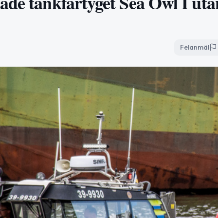
ade tankfartyget Sea Owl I uta
Felanmäl