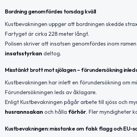
Bordning genomfördes torsdag kväll
Kustbevakningen uppger att bordningen skedde strax e
Fartyget är cirka 228 meter långt.
Polisen skriver att insatsen genomfördes inom rame
insatsstyrkan
deltog.
Misstänkt brott mot sjölagen – förundersökning inled
Kustbevakningen har inlett en förundersökning om m
Förundersökningen leds av åklagare.
Enligt Kustbevakningen pågår arbete till sjöss och 
husrannsakan
och hålla
förhör
. Fler myndigheter k
Kustbevakningen: misstanke om falsk flagg och EU-s