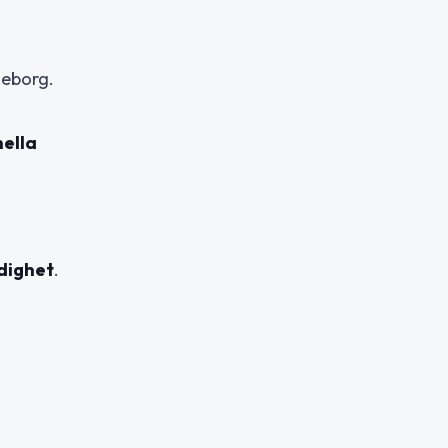
leborg.
ella
dighet
.