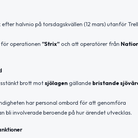
fter halvnio på torsdagskvällen (12 mars) utanför Trel
n för operationen
”Strix”
och att operatörer från
Nation
d
isstänkt brott mot
sjölagen
gällande
bristande sjövär
myndigheten har personal ombord för att genomföra
an bli involverade beroende på hur ärendet utvecklas.
anktioner