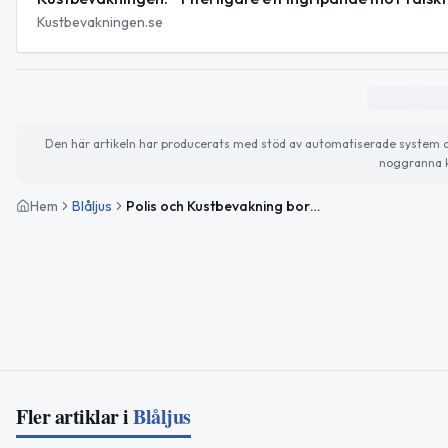
Kustbevakningen.se
Den här artikeln har producerats med stöd av automatiserade system och 
noggranna k
Hem
Blåljus
Polis och Kustbevakning bordade tankfartyget Sea Owl I utanför Trelleborg
Fler artiklar i
Blåljus