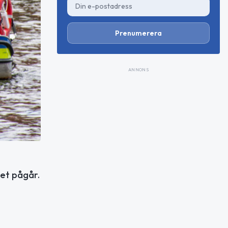
Prenumerera
ANNONS
het pågår.