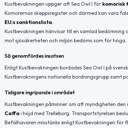
Kustbevakningen uppger att Sea Owl I för
komorisk 
Komorernas skeppsregister och därmed kan vara fals
EU:s sanktionslista
.
Kustbevakningen hänvisar till en samlad bedömning o
mot sjösäkerheten och miljön bedöms som för höga.
Så genomfördes insatsen
Enligt Kustbevakningen bordades Sea Owl I på svenskt
Kustbevakningens nationella bordningsgrupp samt pol
Tidigare ingripande i området
Kustbevakningen påminner om att myndigheten den 6 
Caffa
i höjd med Trelleborg. Transportstyrelsen besl
Befälhavaren misstänks enligt Kustbevakningen för fl