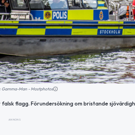
ild: Gamma-Man - Mostphotos
er falsk flagg. Förundersökning om bristande sjövärdig
ANNONS