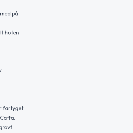
s med på
tt hoten
v
r fartyget
 Caffa.
grovt