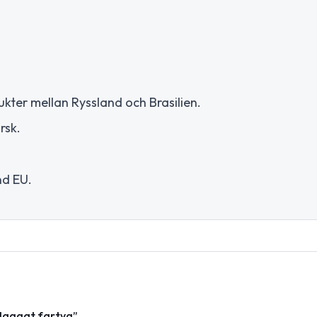
kter mellan Ryssland och Brasilien.
rsk.
nd EU.
flaggat fartyg”