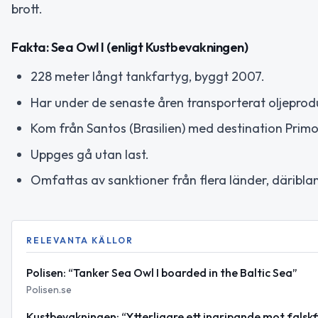
brott.
Fakta: Sea Owl I (enligt Kustbevakningen)
228 meter långt tankfartyg, byggt 2007.
Har under de senaste åren transporterat oljeprodu
Kom från Santos (Brasilien) med destination Primo
Uppges gå utan last.
Omfattas av sanktioner från flera länder, däribla
RELEVANTA KÄLLOR
Polisen: “Tanker Sea Owl I boarded in the Baltic Sea”
Polisen.se
Kustbevakningen: “Ytterligare ett ingripande mot falsk