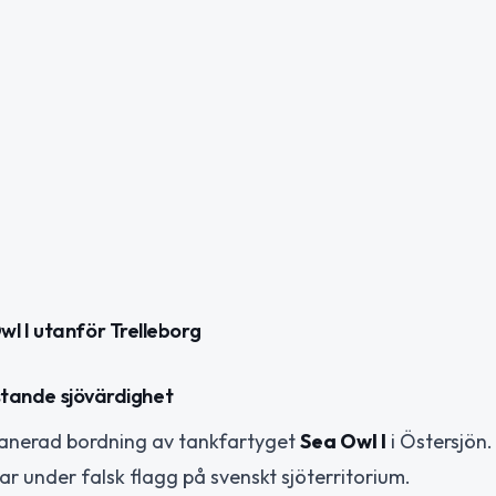
l I utanför Trelleborg
istande sjövärdighet
planerad bordning av tankfartyget
Sea Owl I
i Östersjön.
r under falsk flagg på svenskt sjöterritorium.