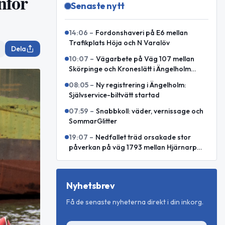
nför
Senaste nytt
14:06
–
Fordonshaveri på E6 mellan
Trafikplats Höja och N Varalöv
Dela
10:07
–
Vägarbete på Väg 107 mellan
Skörpinge och Kroneslätt i Ängelholm
avslutat
08:05
–
Ny registrering i Ängelholm:
Självservice-biltvätt startad
07:59
–
Snabbkoll: väder, vernissage och
SommarGlitter
19:07
–
Nedfallet träd orsakade stor
påverkan på väg 1793 mellan Hjärnarp
och Äspenäs
Nyhetsbrev
Få de senaste nyheterna direkt i din inkorg.