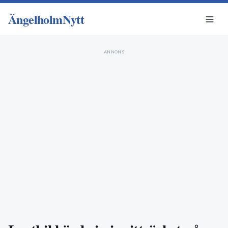
ÄngelholmNytt
ANNONS