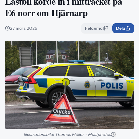
Lastbil körde in i mitträcket på
E6 norr om Hjärnarp
27 mars 2026
Felanmäl
Dela
Illustrationsbild: Thomas Möller - Mostphotos