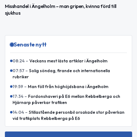
Misshandel i Ängelholm – man gripen, kvinna förd till
sjukhus
Senaste nytt
08:24
–
Veckans mest lästa artiklar i Ängelholm
07:57
–
Solig söndag, firande och internationella
rubriker
19:59
–
Man föll från höghöjdsbana i Ängelholm
17:34
–
Fordonshaveri på E6 mellan Rebbelberga och
Hjärnarp påverkar trafiken
14:04
–
Stillastående personbil orsakade stor påverkan
vid trafikplats Rebbelberga på E6