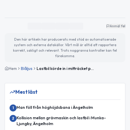
Anmäl fel
Den här artikeln har producerats med stöd av automatiserade
system och externa datakällor. Vårt mål är alltid att rapportera
korrekt, sakligt och relevant. Trots noggranna kontroller kan fel
förekomma.
Hem
Blåljus
Lastbil körde in i mitträcket på E6 norr om Hjärnarp
Mest läst
Man föll från höghöjdsbana i Ängelholm
1
Kollision mellan grävmaskin och lastbil i Munka-
2
Ljungby, Ängelholm