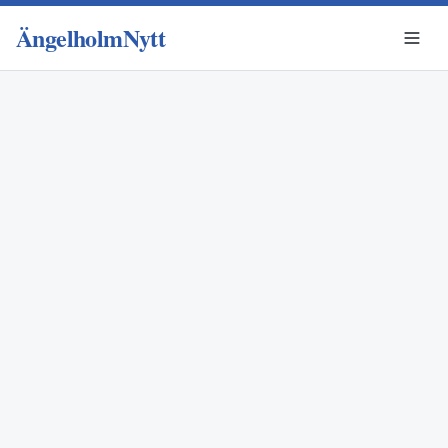
ÄngelholmNytt