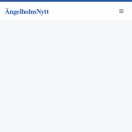
ÄngelholmNytt