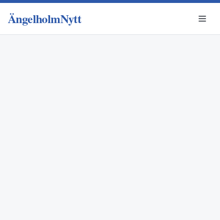
ÄngelholmNytt