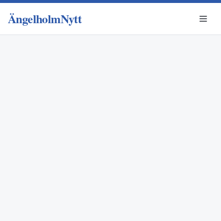
ÄngelholmNytt