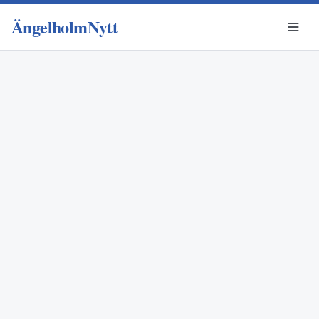
ÄngelholmNytt