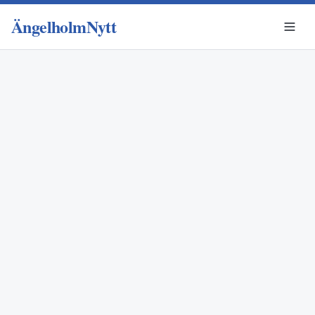
ÄngelholmNytt