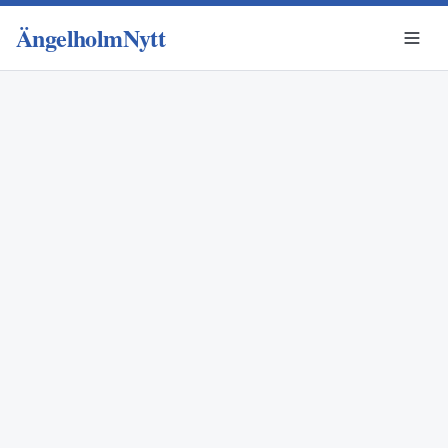
ÄngelholmNytt