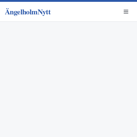
ÄngelholmNytt