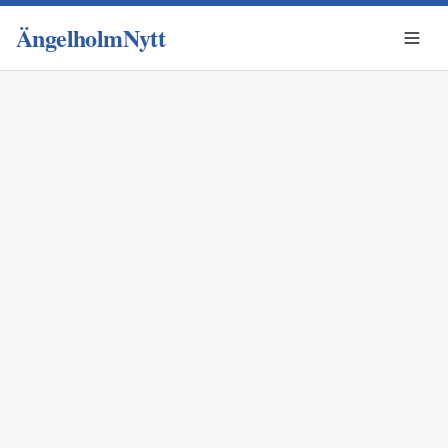
ÄngelholmNytt