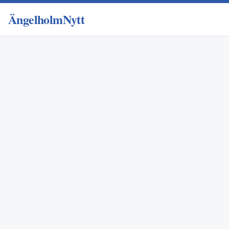
ÄngelholmNytt