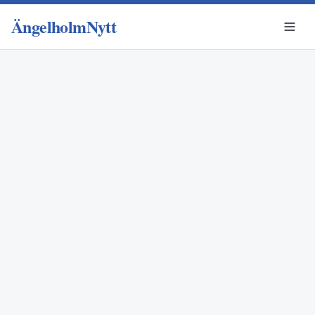
ÄngelholmNytt