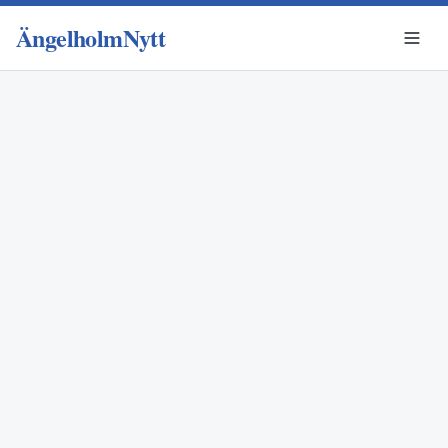
ÄngelholmNytt