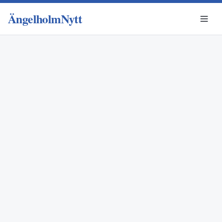
ÄngelholmNytt