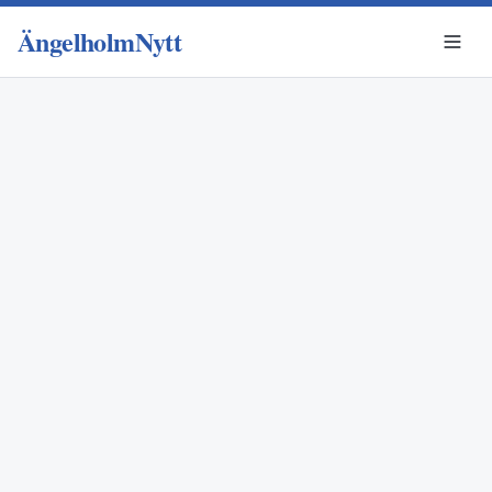
ÄngelholmNytt