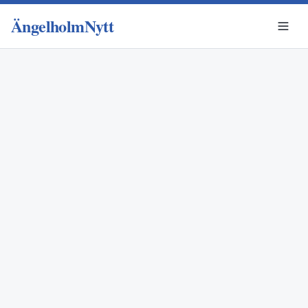
ÄngelholmNytt