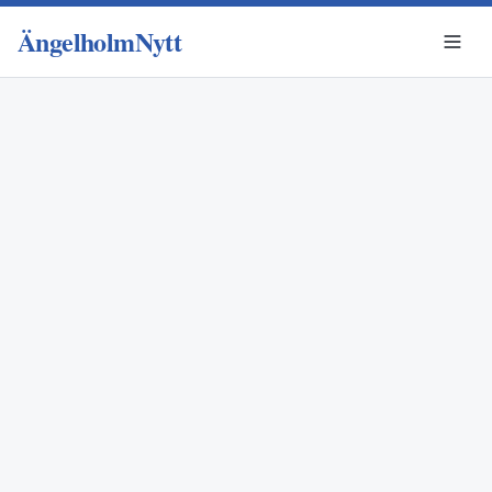
ÄngelholmNytt